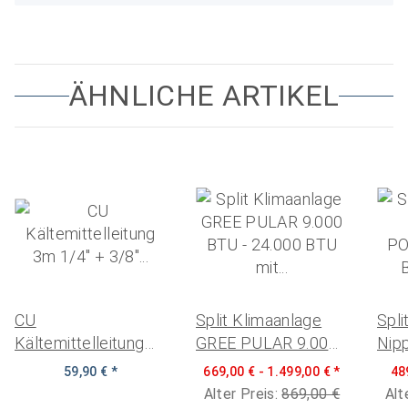
ÄHNLICHE ARTIKEL
CU
Split Klimaanlage
Spli
Kältemittelleitung
GREE PULAR 9.000
Nip
3m 1/4" + 3/8"
BTU - 24.000 BTU
POW
59,90 €
*
669,00 € -
1.499,00 €
*
48
isoliert gebördelt für
mit Kältemittel R32
BTU
Alter Preis:
869,00 €
Alt