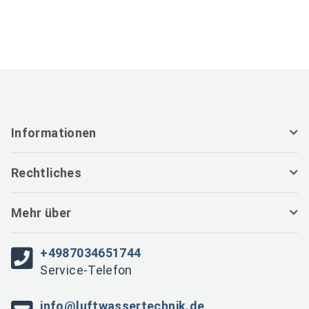
Split Klimaanlage
und WiFi
mit 
und 
Informationen
Rechtliches
Mehr über
+4987034651744
Service-Telefon
info@luftwassertechnik.de