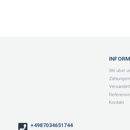
INFOR
Wir über u
Zahlungsm
Versandin
Referenze
Kontakt
+4987034651744