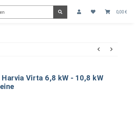
ATECHNIK
SAUNA & WELLNESS
KONTAKT
0,00 €
 Harvia Virta 6,8 kW - 10,8 kW
teine