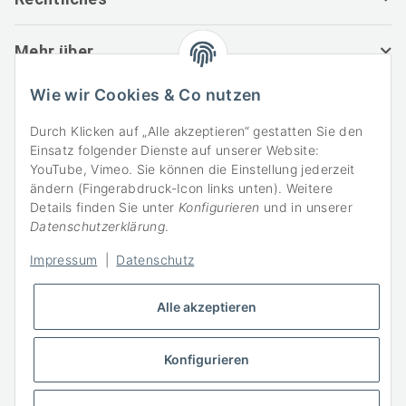
Mehr über
Wie wir Cookies & Co nutzen
+4987034651744
Service-Telefon
Durch Klicken auf „Alle akzeptieren“ gestatten Sie den
Einsatz folgender Dienste auf unserer Website:
YouTube, Vimeo. Sie können die Einstellung jederzeit
info@luftwassertechnik.de
ändern (Fingerabdruck-Icon links unten). Weitere
24h Verfügbarkeit
Details finden Sie unter
Konfigurieren
und in unserer
Datenschutzerklärung
.
LuftwasserTechnik
Impressum
|
Datenschutz
Max Wolkow
Deggendorfer Str. 37
Alle akzeptieren
84051 Essenbach - Oberahrain
Deutschland
Konfigurieren
Vertrag widerrufen